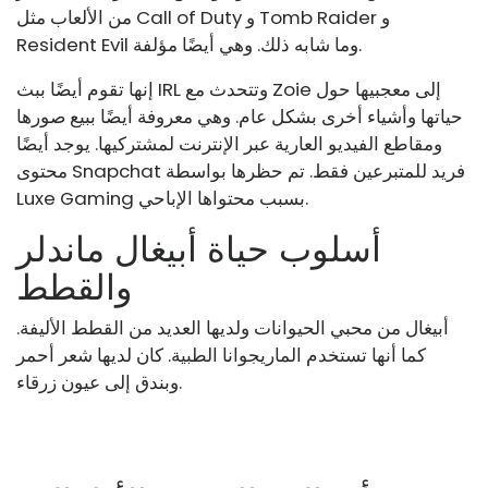
من الألعاب مثل Call of Duty و Tomb Raider و
Resident Evil وما شابه ذلك. وهي أيضًا مؤلفة.
إنها تقوم أيضًا ببث IRL وتتحدث مع Zoie إلى معجبيها حول
حياتها وأشياء أخرى بشكل عام. وهي معروفة أيضًا ببيع صورها
ومقاطع الفيديو العارية عبر الإنترنت لمشتركيها. يوجد أيضًا
محتوى Snapchat فريد للمتبرعين فقط. تم حظرها بواسطة
Luxe Gaming بسبب محتواها الإباحي.
أسلوب حياة أبيغال ماندلر
والقطط
أبيغال من محبي الحيوانات ولديها العديد من القطط الأليفة.
كما أنها تستخدم الماريجوانا الطبية. كان لديها شعر أحمر
وبندق إلى عيون زرقاء.