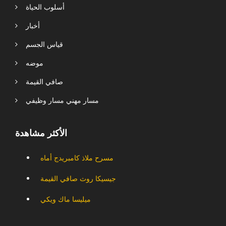
أسلوب الحياة
أخبار
قياس الجسم
موضه
صافي القيمة
مسار مهني مسار وظيفي
الأكثر مشاهدة
مسرح ملاذ كامبريدج أماه
جيسيكا روث صافي القيمة
ميليسا ماك ويكي